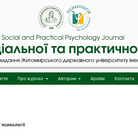
егія
Про журнал
Авторам
Архіви
Контакти
 психології