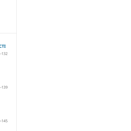
СТІ
-132
-139
-145