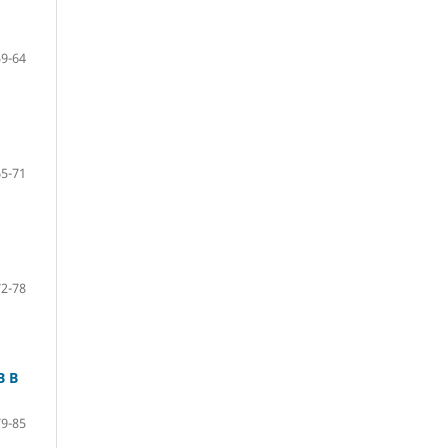
59-64
65-71
72-78
 В
79-85