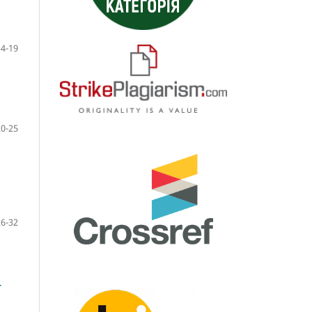
14-19
20-25
26-32
-