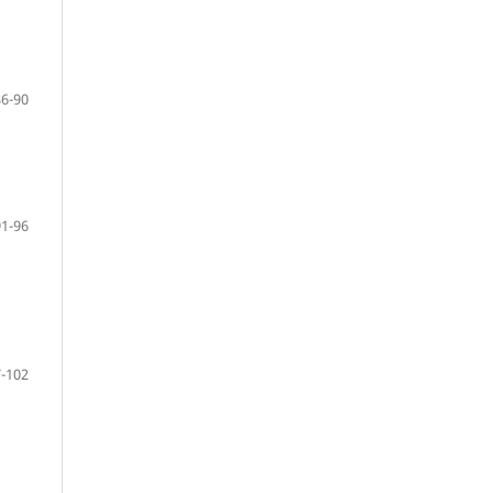
86-90
91-96
-102