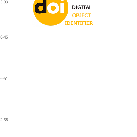
33-39
40-45
46-51
52-58