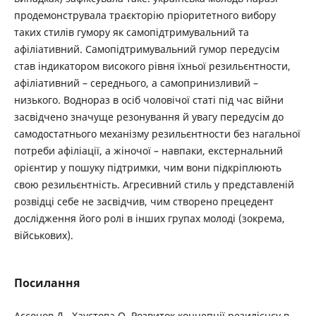
продемонструвала траєкторію пріоритетного вибору
таких стилів гумору як самопідтримувальний та
афіліативний. Самопідтримувальний гумор передусім
став індикатором високого рівня їхньої резильєнтности,
афіліативний – середнього, а самопринизливий –
низького. Воднораз в осіб чоловічої статі під час війни
засвідчено значуще резонування й увагу передусім до
самодостатнього механізму резильєнтности без нагальної
потреби афіліації, а жіночої – навпаки, екстернальний
орієнтир у пошуку підтримки, чим вони підкріплюють
свою резильєнтність. Агресивний стиль у представленій
розвідці себе не засвідчив, чим створено прецедент
дослідження його ролі в інших групах молоді (зокрема,
військових).
Посилання
Ассонов Д., Хаустова О. Розвиток концепції резилієнсу в