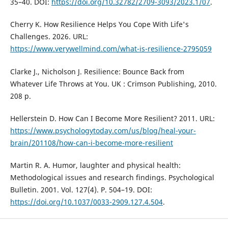
35–40. DOI:
https://doi.org/10.32782/2709-3093/2023.1/07
.
Cherry K. How Resilience Helps You Cope With Life's
Challenges. 2026. URL:
https://www.verywellmind.com/what-is-resilience-2795059
Clarke J., Nicholson J. Resilience: Bounce Back from
Whatever Life Throws at You. UK : Crimson Publishing, 2010.
208 р.
Hellerstein D. How Can I Become More Resilient? 2011. URL:
https://www.psychologytoday.com/us/blog/heal-your-
brain/201108/how-can-i-become-more-resilient
Martin R. A. Humor, laughter and physical health:
Methodological issues and research findings. Psychological
Bulletin. 2001. Vol. 127(4). Р. 504–19. DOI:
https://doi.org/10.1037/0033-2909.127.4.504
.