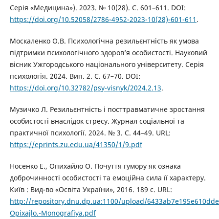
Серія «Медицина»). 2023. № 10(28). С. 601–611. DOI:
https://doi.org/10.52058/2786-4952-2023-10(28)-601-611
.
Москаленко О.В. Психологічна резильєнтність як умова
підтримки психологічного здоров’я особистості. Науковий
вісник Ужгородського національного університету. Серія
психологія. 2024. Вип. 2. С. 67–70. DOI:
https://doi.org/10.32782/psy-visnyk/2024.2.13
.
Музичко Л. Резильєнтність і посттравматичне зростання
особистості внаслідок стресу. Журнал соціальної та
практичної психології. 2024. № 3. С. 44–49. URL:
https://eprints.zu.edu.ua/41350/1/9.pdf
Носенко Е., Опихайло О. Почуття гумору як ознака
доброчинності особистості та емоційна сила її характеру.
Київ : Вид-во «Освіта України», 2016. 189 с. URL:
http://repository.dnu.dp.ua:1100/upload/6433ab7e195e610dd
Opixajlo.-Monografiya.pdf