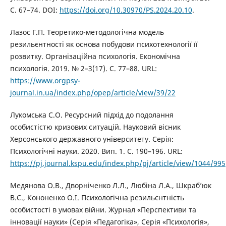
С. 67–74. DOI:
https://doi.org/10.30970/PS.2024.20.10
.
Лазос Г.П. Теоретико-методологічна модель
резильєнтності як основа побудови психотехнології її
розвитку. Організаційна психологія. Економічна
психологія. 2019. № 2–3(17). С. 77–88. URL:
https://www.orgpsy-
journal.in.ua/index.php/opep/article/view/39/22
Лукомська С.О. Ресурсний підхід до подолання
особистістю кризових ситуацій. Науковий вісник
Херсонського державного університету. Серія:
Психологічні науки. 2020. Вип. 1. С. 190–196. URL:
https://pj.journal.kspu.edu/index.php/pj/article/view/1044/995
Медянова О.В., Дворніченко Л.Л., Любіна Л.А., Шкраб’юк
В.С., Кононенко О.І. Психологічна резильєнтність
особистості в умовах війни. Журнал «Перспективи та
інновації науки» (Серія «Педагогіка», Серія «Психологія»,