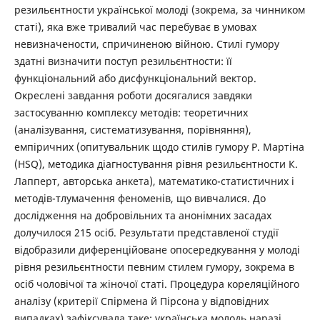
резильєнтности української молоді (зокрема, за чинником
статі), яка вже тривалий час перебуває в умовах
невизначености, спричиненою війною. Стилі гумору
здатні визначити поступ резильєнтности: її
функціональний або дисфункціональний вектор.
Окреслені завдання роботи досягалися завдяки
застосуванню комплексу методів: теоретичних
(аналізування, систематизування, порівняння),
емпіричних (опитувальник щодо стилів гумору Р. Мартіна
(HSQ), методика діагностування рівня резильєнтности К.
Лапперт, авторська анкета), математико-статистичних і
методів-тлумачення феноменів, що вивчалися. До
дослідження на добровільних та анонімних засадах
долучилося 215 осіб. Результати представленої студії
відобразили диференційоване опосередкування у молоді
рівня резильєнтности певним стилем гумору, зокрема в
осіб чоловічої та жіночої статі. Процедура кореляційного
аналізу (критерії Спірмена й Пірсона у відповідних
випадках) зафіксувала таке: українська молодь наразі