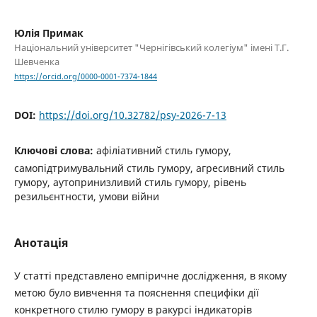
Юлія Примак
Національний університет "Чернігівський колегіум" імені Т.Г.
Шевченка
https://orcid.org/0000-0001-7374-1844
DOI:
https://doi.org/10.32782/psy-2026-7-13
Ключові слова:
афіліативний стиль гумору,
самопідтримувальний стиль гумору, агресивний стиль
гумору, аутопринизливий стиль гумору, рівень
резильєнтности, умови війни
Анотація
У статті представлено емпіричне дослідження, в якому
метою було вивчення та пояснення специфіки дії
конкретного стилю гумору в ракурсі індикаторів