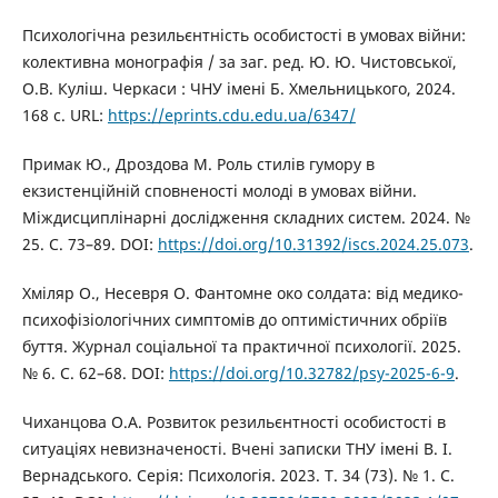
Психологічна резильєнтність особистості в умовах війни:
колективна монографія / за заг. ред. Ю. Ю. Чистовської,
О.В. Куліш. Черкаси : ЧНУ імені Б. Хмельницького, 2024.
168 с. URL:
https://eprints.cdu.edu.ua/6347/
Примак Ю., Дроздова М. Роль стилів гумору в
екзистенційній сповненості молоді в умовах війни.
Міждисциплінарні дослідження складних систем. 2024. №
25. С. 73–89. DOI:
https://doi.org/10.31392/iscs.2024.25.073
.
Хміляр О., Несевря О. Фантомне око солдата: від медико-
психофізіологічних симптомів до оптимістичних обріїв
буття. Журнал соціальної та практичної психології. 2025.
№ 6. С. 62–68. DOI:
https://doi.org/10.32782/psy-2025-6-9
.
Чиханцова О.А. Розвиток резильєнтності особистості в
ситуаціях невизначеності. Вчені записки ТНУ імені В. І.
Вернадського. Серія: Психологія. 2023. Т. 34 (73). № 1. С.