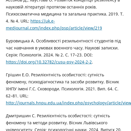
науковій літературі протягом останніх років.
Психосоматична медицина та загальна практика. 2019. Т.
4. № 4. URL:
https://uk.e-
medjournal.com/index.php/psp/article/view/219
Буровицька А. Особливості резильєнтності студентів під
час навчання в умовах воєнного часу. Наукові записки.
Серія: Психологія. 2024. № 2. С. 17–23. DOI:
https://doi.org/10.32782/cusu-psy-2024-2-2
.
Грішин Е.О. Резилієнтність особистості: сутність
феномену, психодіагностика та засоби розвитку. Вісник
ХНПУ імені Г.С. Сковороди. Психологія. 2021. Вип. 64. С.
62–81. URL:
http://journals.hnpu.edu.ua/index.php/psychology/article/vie
Дмитришин С. Резилієнтність особистості: сутність
феномену та методи розвитку. Вісник Львівського
університету. Серія: психологічні науки. 2024. Випуск 20.