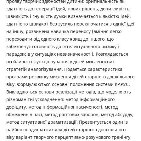
прояву творчих здібностей дитини: оригінальність як
здатність до генерації ідей, нових рішень, допитливість;
швидкість і гнучкість думки визначається кількістю ідей,
здатністю швидко і без зусиль переключатися з однієї ідеї
на іншу; розвинена навичка переносу (вміння легко
переходити від одного класу явищ до іншого, що
забезпечує готовність до інтелектуального ризику і
парадоксів у ситуаціях невизначеності). Розглядаються
особливості функціонування у дітей мисленнєвих
стратегій аналогізування. Подається характеристика
програми розвитку мислення дітей старшого дошкільного
віку. Формулюються основні положення системи КАРУС.
Викладаються основи реалізації методів, що моделюють
різноманітні ускладнення: метод інформаційного
дефіциту, метод інформаційної насиченості, метод
обмежень в часі, метод раптових заборон, метод абсурду,
метод ситуативної драматизації. Презентується один із
найбільш адекватних для дітей старшого дошкільного
віку варіант творчого перцептивно-розумового тренінгу