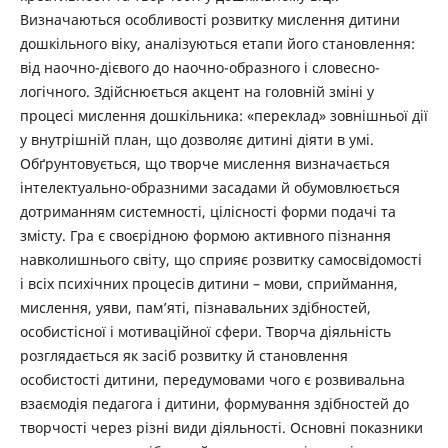
Визначаються особливості розвитку мислення дитини
дошкільного віку, аналізуються етапи його становлення:
від наочно-дієвого до наочно-образного і словесно-
логічного. Здійснюється акцент на головній зміні у
процесі мислення дошкільника: «переклад» зовнішньої дії
у внутрішній план, що дозволяє дитині діяти в умі.
Обґрунтовується, що творче мислення визначається
інтелектуально-образними засадами й обумовлюється
дотриманням системності, цілісності форми подачі та
змісту. Гра є своєрідною формою активного пізнання
навколишнього світу, що сприяє розвитку самосвідомості
і всіх психічних процесів дитини – мови, сприймання,
мислення, уяви, пам’яті, пізнавальних здібностей,
особистісної і мотиваційної сфери. Творча діяльність
розглядається як засіб розвитку й становлення
особистості дитини, передумовами чого є розвивальна
взаємодія педагога і дитини, формування здібностей до
творчості через різні види діяльності. Основні показники