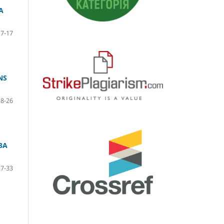
А
7-17
NS
18-26
ЗА
27-33