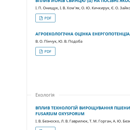
ВПЛИВ ЙОНІВ СВИНЦЮ (ІІ) НА ПОСІВНІ ЯК
І. П. Онищук, І. В. Хом’як, О. Ю. Кичкирук, Є. О. Зайк
PDF
АГРОЕКОЛОГІЧНА ОЦІНКА ЕНЕРГОПОТЕНЦІА
В. О. Пінчук, Ю. В. Подоба
PDF
Екологія
ВПЛИВ ТЕХНОЛОГІЙ ВИРОЩУВАННЯ ПШЕНИЦІ 
FUSARIUM OXYSPORUM
І. В. Безноско, Л. В. Гаврилюк, Т. М. Горган, А. Ю. Бе