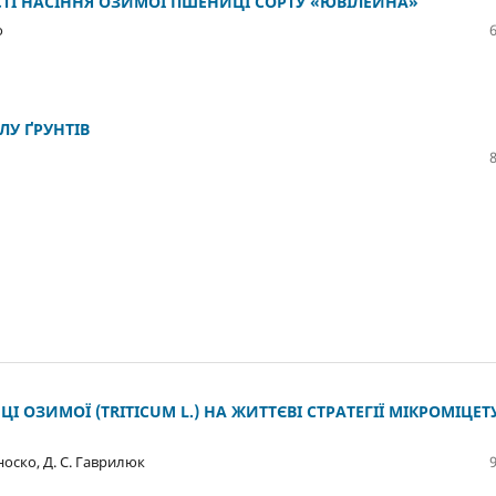
ОСТІ НАСІННЯ ОЗИМОЇ ПШЕНИЦІ СОРТУ «ЮВІЛЕЙНА»
о
ЛУ ҐРУНТІВ
ОЗИМОЇ (TRITICUM L.) НА ЖИТТЄВІ СТРАТЕГІЇ МІКРОМІЦЕТ
зноско, Д. С. Гаврилюк