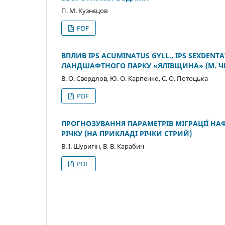
П. М. Кузнєцов
PDF
ВПЛИВ IPS ACUMINATUS GYLL., IPS SEXDEN
ЛАНДШАФТНОГО ПАРКУ «ЯЛІВЩИНА» (М. ЧЕ
В. О. Свердлов, Ю. О. Карпенко, С. О. Потоцька
PDF
ПРОГНОЗУВАННЯ ПАРАМЕТРІВ МІГРАЦІЇ НАФ
РІЧКУ (НА ПРИКЛАДІ РІЧКИ СТРИЙ)
В. І. Шуригін, В. В. Карабин
PDF