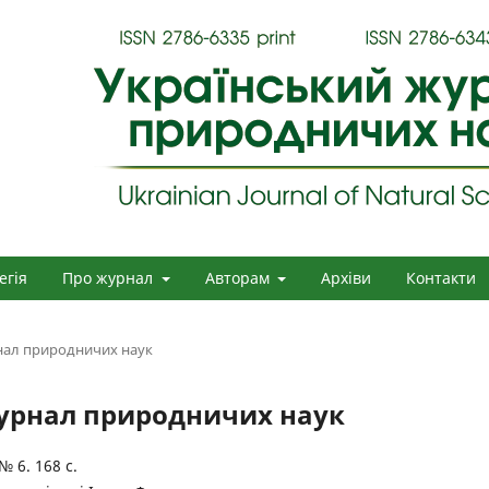
егія
Про журнал
Авторам
Архіви
Контакти
рнал природничих наук
 журнал природничих наук
№ 6. 168 с.