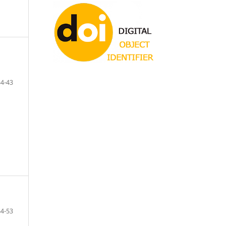
34-43
44-53