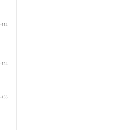
-112
О
-124
-135