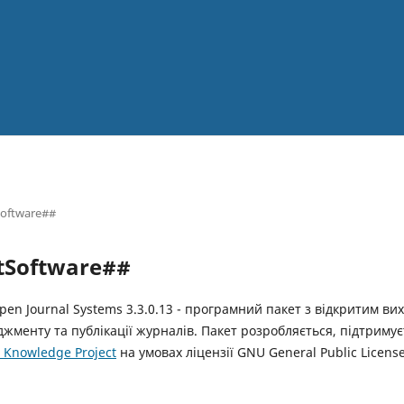
oftware##
tSoftware##
en Journal Systems 3.3.0.13 - програмний пакет з відкритим ви
жменту та публікації журналів. Пакет розробляється, підтримує
c Knowledge Project
на умовах ліцензії GNU General Public License