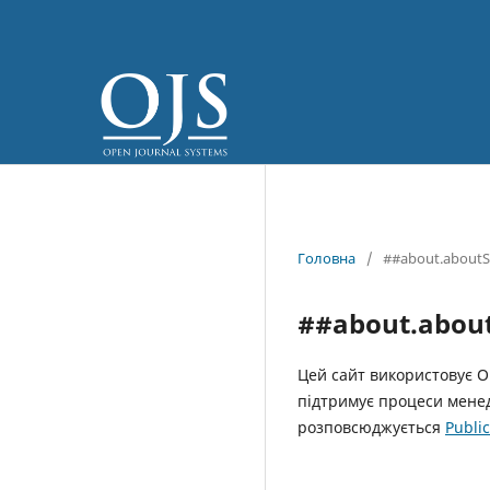
Головна
/
##about.aboutS
##about.abou
Цей сайт використовує Op
підтримує процеси менед
розповсюджується
Publi